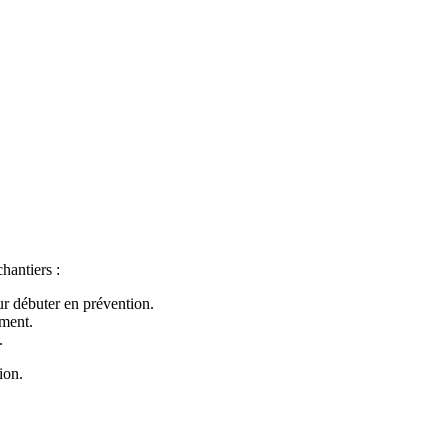
hantiers :
our débuter en prévention.
ement.
.
ion.